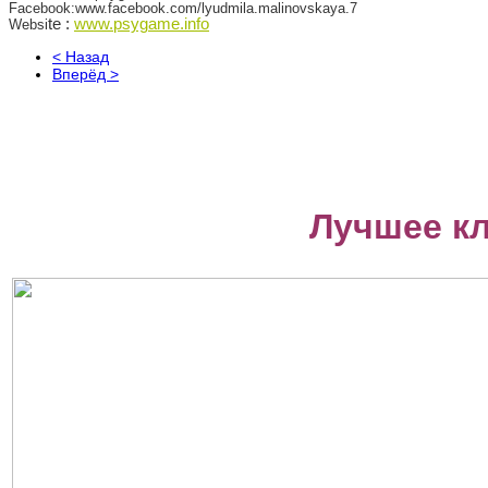
Facebook:www.facebook.com/lyudmila.malinovskaya.7
te
:
www.psygame.info
Websi
< Назад
Вперёд >
Лучшее к