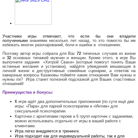
Участники игры отмечают, что если бы они владели
полученными
знаниями несколько лет назад, то это помогло бы им
избежать многих разочарований, боли и ошибок в отношениях.
Поэтому автор игры собрала для Вас
72
типичных случаев из жизни
и
32
основных типажей мужчин и женщин. Кроме этого, в игре Вы
выполните задания «Хитрой Свахи» (которые помогут понять Ваши
истинные желания и установки), найдёте убеждения мешающие в
личной жизни и деструктивные семейные сценарии, а ответив на
каверзные вопросы Казановы поймёте какие отношения Вам нужны и
нужны ли? Игра станет полезной подсказкой для Ваших счастливых
отношений!
Преимущества и бонусы:
К
игре идёт два дополнительных приложения (по сути ещё две
игры: «Пара» для парной психотерапии и «Интим» для
сексуальной психотерапии.
Карточки с архетипами героев и 6 групп карточек с заданиями,
можно использовать отдельно от игры в вашей работе с
клиентами.
Игра легко внедряется в тренинги.
Игра подходит как для индивидуальной работы, так и для