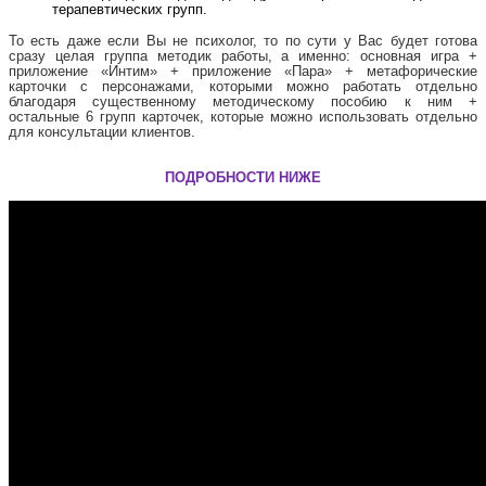
терапевтических групп.
То есть даже если Вы не психолог, то по сути у Вас будет готова
сразу целая группа методик работы, а именно: основная игра +
приложение «Интим» + приложение «Пара» + метафорические
карточки с персонажами, которыми можно работать отдельно
благодаря существенному методическому пособию к ним +
остальные 6 групп карточек, которые можно использовать отдельно
для консультации клиентов.
ПОДРОБНОСТИ НИЖЕ