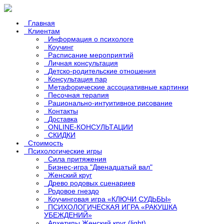
Главная
Клиентам
Информация о психологе
Коучинг
Расписание мероприятий
Личная консультация
Детско-родительские отношения
Консультация пар
Метафорические ассоциативные картинки
Песочная терапия
Рационально-интуитивное рисование
Контакты
Доставка
ONLINE-КОНСУЛЬТАЦИИ
СКИДКИ
Стоимость
Психологические игры
Сила притяжения
Бизнес-игра "Двенадцатый вал"
Женский круг
Древо родовых сценариев
Родовое гнездо
Коучинговая игра «КЛЮЧИ СУДЬБЫ»
ПСИХОЛОГИЧЕСКАЯ ИГРА «РАКУШКА
УБЕЖДЕНИЙ»
Архетипы Женский круг (light)