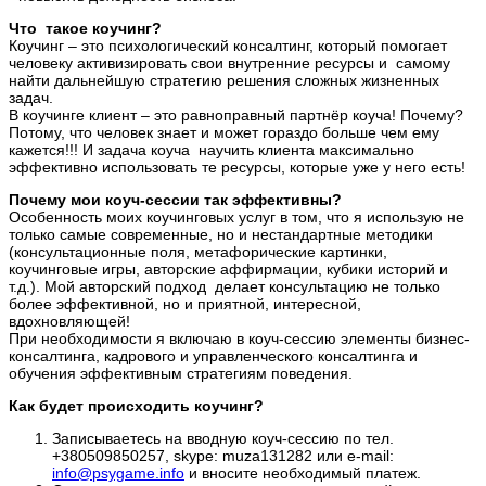
Что такое коучинг?
Коучинг – это психологический консалтинг, который помогает
человеку активизировать свои внутренние ресурсы и самому
найти дальнейшую стратегию решения сложных жизненных
задач.
В коучинге клиент – это равноправный партнёр коуча! Почему?
Потому, что человек знает и может гораздо больше чем ему
кажется!!! И задача коуча научить клиента максимально
эффективно использовать те ресурсы, которые уже у него есть!
Почему мои коуч-сессии так эффективны?
Особенность моих коучинговых услуг в том, что я использую не
только самые современные, но и нестандартные методики
(консультационные поля, метафорические картинки,
коучинговые игры, авторские аффирмации, кубики историй и
т.д.). Мой авторский подход делает консультацию не только
более эффективной, но и приятной, интересной,
вдохновляющей!
При необходимости я включаю в коуч-сессию элементы бизнес-
консалтинга, кадрового и управленческого консалтинга и
обучения эффективным стратегиям поведения.
Как будет происходить коучинг?
Записываетесь на вводную коуч-сессию по тел.
+380509850257, skype: muza131282 или e-mail:
info@psygame.info
и вносите необходимый платеж.