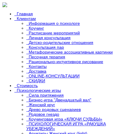
Главная
Клиентам
Информация о психологе
Коучинг
Расписание мероприятий
Личная консультация
Детско-родительские отношения
Консультация пар
Метафорические ассоциативные картинки
Песочная терапия
Рационально-интуитивное рисование
Контакты
Доставка
ONLINE-КОНСУЛЬТАЦИИ
СКИДКИ
Стоимость
Психологические игры
Сила притяжения
Бизнес-игра "Двенадцатый вал"
Женский круг
Древо родовых сценариев
Родовое гнездо
Коучинговая игра «КЛЮЧИ СУДЬБЫ»
ПСИХОЛОГИЧЕСКАЯ ИГРА «РАКУШКА
УБЕЖДЕНИЙ»
Архетипы Женский круг (light)