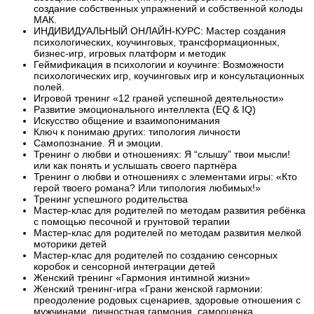
создание собственных упражнений и собственной колоды
МАК.
ИНДИВИДУАЛЬНЫЙ ОНЛАЙН-КУРС:
Мастер создания
психологических, коучинговых, трансформационных,
бизнес-игр, игровых платформ и методик
Геймификация в психологии и коучинге: Возможности
психологических игр, коучинговых игр и консультационных
полей.
Игровой тренинг «12 граней успешной деятельности»
Развитие эмоционального интеллекта (EQ & IQ)
Искусство общение и взаимопонимания
Ключ к понимаю других: типология личности
Самопознание. Я и эмоции.
Тренинг о любви и отношениях: Я “слышу” твои мысли!
или как понять и услышать своего партнёра
Тренинг о любви и отношениях с элементами игры: «Кто
герой твоего романа? Или типология любимых!»
Тренинг успешного родительства
Мастер-клас для родителей по методам развития ребёнка
с помощью песочной и грунтовой терапии
Мастер-клас для родителей по методам развития мелкой
моторики детей
Мастер-клас для родителей по созданию сенсорных
коробок и сенсорной интеграции детей
Женский тренинг «Гармония интимной жизни»
Женский тренинг-игра «Грани женской гармонии:
преодоление родовых сценариев, здоровые отношения с
мужчинами, личностная гармония, самооценка,