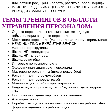
личностный рос, Три-Р (работа, развитие, реализация)»
ВЛИЯНИЕ РОДОВЫХ СЦЕНАРИЕВ НА ЛИЧННУЮ ЖИЗНЬ–
ВЫХОД ИЗ ЗАМКНУТОГО КРУГА
ТЕМЫ
ТРЕНИНГОВ В
ОБЛАСТИ
УПРАВЛЕНИЯ ПЕРСОНАЛОМ:
Оценка персонала от классических методов до
геймификации в оценке персонала
Мотивация персонала (материальная и нематериальная)
HEAD HUNTING и EXECUTIVE SEARCH –
мастерстворекрутинга
Школа HR -менеджера
Школа HR -директора
Школа рекрутёра
Интервью по компетенциям
Эффективная адаптация персонала
Мастерство рекрутинга (школа рекрутёра)
Рекрутинг для не рекрутрёров
Рекрутинг для руководителей
Минимизация ошиб ок при рекрутинге
Кадровое делопроизводство. Создание отдела кадров с
«0»
Построение отдела персонала в компании
Азы управления
Борьба с эмоциональным «выгоранием» на работе. Или
формула идеального рабочего дня.
Слово, как метод управления подчинёнными.