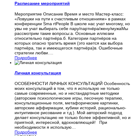
Расписание мероприятий
Мероприятие Описание Время и место Мастер-класс:
«Ловушки на пути к счастливым отношениям» в рамках
конференции Sma rtPeople В школе нас учат многому, но
увы не учат выбирать себе пару/партнёра/жену/мужаМы
рассмотрим такие вопросы:а. Основные иллюзии
относительно партнёра.б. Категории партнёров на
которых опасно тратить время (это кается как выбора
партнёра, так и имеющегося партнёра)в. Ошибочные
стратегии любви.
…
Подробнее
Личная консультация
ОСОБЕННОСТИ ЛИЧНЫХ КОНСУЛЬТАЦИЙ Особенность
моих консультаций в том, что я использую не только
самые современные, но и нестандартные методики
(авторские психологические игры, песочную терапию,
консультационные поля, метафорические картинки,
авторские аффирмации, кубики историй, рационально-
интуитивное рисование и т.д.). Мой авторский подход
делает консультацию не только более эффективной, но и
приятной, интересной, вдохновляющей! При
необходимости я использую
…
Подробнее