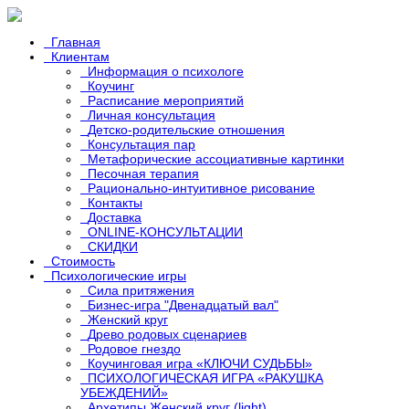
Главная
Клиентам
Информация о психологе
Коучинг
Расписание мероприятий
Личная консультация
Детско-родительские отношения
Консультация пар
Метафорические ассоциативные картинки
Песочная терапия
Рационально-интуитивное рисование
Контакты
Доставка
ONLINE-КОНСУЛЬТАЦИИ
СКИДКИ
Стоимость
Психологические игры
Сила притяжения
Бизнес-игра "Двенадцатый вал"
Женский круг
Древо родовых сценариев
Родовое гнездо
Коучинговая игра «КЛЮЧИ СУДЬБЫ»
ПСИХОЛОГИЧЕСКАЯ ИГРА «РАКУШКА
УБЕЖДЕНИЙ»
Архетипы Женский круг (light)