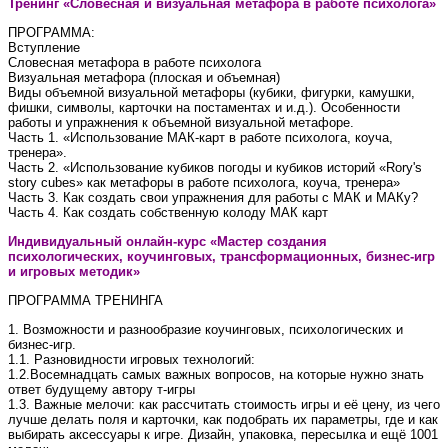
Тренинг «Словесная и визуальная метафора в работе психолога»
ПРОГРАММА:
Вступление
Словесная метафора в работе психолога
Визуальная метафора (плоская и объемная)
Виды объемной визуальной метафоры (кубики, фигурки, камушки,
фишки, символы, карточки на постаментах и и.д.). Особенности
работы и упражнения к объемной визуальной метафоре.
Часть 1. «Использование МАК-карт в работе психолога, коуча,
тренера».
Часть 2. «Использование кубиков погоды и кубиков историй «Rory's
story cubes» как метафоры в работе психолога, коуча, тренера»
Часть 3. Как создать свои упражнения для работы с МАК и МАКу?
Часть 4. Как создать собственную колоду МАК карт
Индивидуальный онлайн-курс «Мастер создания
психологических, коучинговых, трансформационных, бизнес-игр
и игровых методик»
ПРОГРАММА ТРЕНИНГА
1. Возможности и разнообразие коучинговых, психологических и
бизнес-игр.
1.1. Разновидности игровых технологий:
1.2.Восемнадцать самых важных вопросов, на которые нужно знать
ответ будущему автору т-игры
1.3. Важные мелочи: как рассчитать стоимость игры и её цену, из чего
лучше делать поля и карточки, как подобрать их параметры, где и как
выбирать аксессуары к игре. Дизайн, упаковка, пересылка и ещё 1001