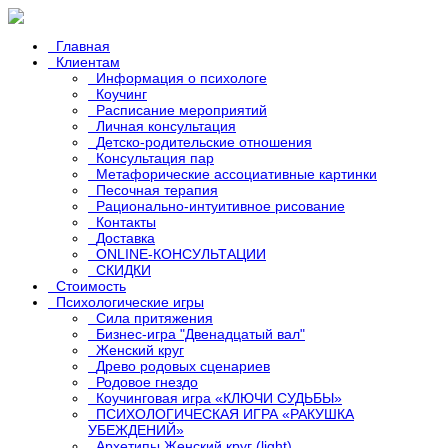
Главная
Клиентам
Информация о психологе
Коучинг
Расписание мероприятий
Личная консультация
Детско-родительские отношения
Консультация пар
Метафорические ассоциативные картинки
Песочная терапия
Рационально-интуитивное рисование
Контакты
Доставка
ONLINE-КОНСУЛЬТАЦИИ
СКИДКИ
Стоимость
Психологические игры
Сила притяжения
Бизнес-игра "Двенадцатый вал"
Женский круг
Древо родовых сценариев
Родовое гнездо
Коучинговая игра «КЛЮЧИ СУДЬБЫ»
ПСИХОЛОГИЧЕСКАЯ ИГРА «РАКУШКА
УБЕЖДЕНИЙ»
Архетипы Женский круг (light)