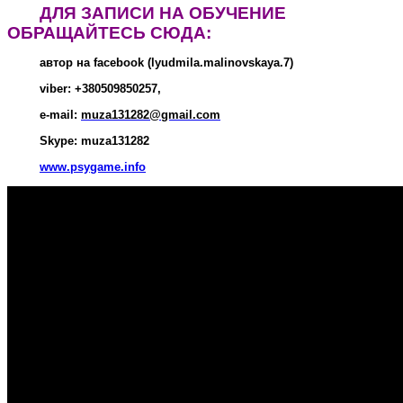
ДЛЯ ЗАПИСИ НА ОБУЧЕНИЕ
ОБРАЩАЙТЕСЬ СЮДА:
автор на facebook (lyudmila.malinovskaya.7)
viber
:
+380509850257,
e-mail:
muza
131282@
gmail
.
com
Skype: muza131282
www
.
psygame
.
info