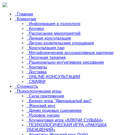
Главная
Клиентам
Информация о психологе
Коучинг
Расписание мероприятий
Личная консультация
Детско-родительские отношения
Консультация пар
Метафорические ассоциативные картинки
Песочная терапия
Рационально-интуитивное рисование
Контакты
Доставка
ONLINE-КОНСУЛЬТАЦИИ
СКИДКИ
Стоимость
Психологические игры
Сила притяжения
Бизнес-игра "Двенадцатый вал"
Женский круг
Древо родовых сценариев
Родовое гнездо
Коучинговая игра «КЛЮЧИ СУДЬБЫ»
ПСИХОЛОГИЧЕСКАЯ ИГРА «РАКУШКА
УБЕЖДЕНИЙ»
Архетипы Женский круг (light)