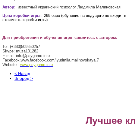
Автор:
известный украинский психолог Людмила Малиновская
Цена коробки игры:
299 евро (обучение на ведущего не входит в
стоимость коробки игры)
Для приобретения и обучения игре свяжитесь с автором:
Tel
:
(+380)509850257
Skype
: muza131282
E-
mail
: info@psygame.info
Facebook:www.facebook.com/lyudmila.malinovskaya.7
Websi
te
:
www.psygame.info
< Назад
Вперёд >
Лучшее к