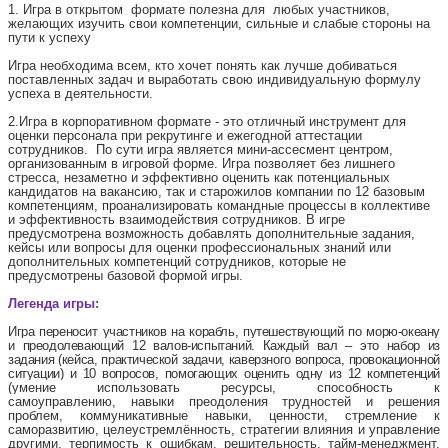
1. Игра в открытом формате полезна для любых участников,
желающих изучить свои компетенции, сильные и слабые стороны на
пути к успеху
Игра необходима всем, кто хочет понять как лучше добиваться
поставленных задач и выработать свою индивидуальную формулу
успеха в деятельности.
2.Игра в корпоративном формате - это отличный инструмент для
оценки персонала при рекрутинге и ежегодной аттестации
сотрудников. По сути игра является мини-ассесмент центром,
организованным в игровой форме. Игра позволяет без лишнего
стресса, незаметно и эффективно оценить как потенциальных
кандидатов на вакансию, так и старожилов компании по 12 базовым
компетенциям, проанализировать командные процессы в коллективе
и эффективность взаимодействия сотрудников. В игре
предусмотрена возможность добавлять дополнительные задания,
кейсы или вопросы для оценки профессиональных знаний или
дополнительных компетенций сотрудников, которые не
предусмотрены базовой формой игры.
Легенда игры:
Игра переносит участников на корабль, путешествующий по морю-океану
и преодолевающий 12 валов-испытаний. Каждый вал – это набор из
задания (кейса, практической задачи, каверзного вопроса, провокационной
ситуации) и 10 вопросов, помогающих оценить одну из 12 компетенций
(
умение использовать ресурсы, способность к
самоуправлению,
навыки преодоления трудностей и решения
проблем, коммуникативные навыки, ценности, стремление к
саморазвитию, целеустремлённость, стратегии влияния и управление
другими, терпимость к ошибкам, решительность, тайм-менеджмент,