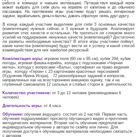
работа в команде и навыки мотивации
)
. Путешествуя каждый игрок
может выбрать для себя роль на корабле от капитана и до обычного
пассажира. На протяжении игры участники будут решать интересные
задачи, зарабатывать деньго-баллы, давать обратную связь друг-другу.
В конце каждый участник выделяем для себя 3 основных качества
(компетенции) нужные сейчас и 3 нужные в будущем. Анализирует
развития этих качеств и остальных. Не тратиться ли слишком много
усилий на поддержание ненужных качеств (компетенций)? Достаточно
ли развиты необходимые качества? В итоге игры участники поймут,
какие качества (компетенции) будут вести их к успеху и какой способ
взаимодействия для них наиболее ресурсный.
Комплектация игры:
игровое поле (60 см х 85 см), кубик 20
d
, кубик
погоды, игровая фишка-корабль, колода с подсказками «Черная
метка», колода с вопросами «Валы», сертификат на право ведения
игры, колоду «Герои» с 23 карточками красочных персонажей
(Художник Ирина Искра), 72 разнообразных заданий и вопросов,
направленных как на всестороннюю внешнюю оценку, так и на
глубинный самоанализ 12 сильных и слабых сторон в деятельности.
Количество участников:
от 3 до 12 человек (рекомендовано 6
человек)
Длительность игры:
от 4 часа
Обучение:
обучение ведущего состоит из 2 частей. Первая часть
обучения подразумевает просмотр обучающего видео и прочтение
методических материалов. Вторая часть обучение предполагает
индивидуальное обучение у автора по скайпу или лично. Для
получение доступа к обучающим материалом необходимо связаться
с автором.